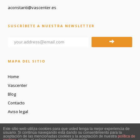
aconstanti@vascenter.es
SUSCRÍBETE A NUESTRA NEWSLETTER
MAPA DEL SITIO
Home
Vascenter
Blog
Contacto
Aviso legal
Este sitio web utiliza cookies para que usted tenga la mejor experiencia de
© Todos los derechos reservados a Vascenter. Desarrollado por
Pymeralia.com
usuario. Si continúa navegando está dando su consentimiento para la
aceptación de las mencionadas cookies y la aceptación de nuestra
política de